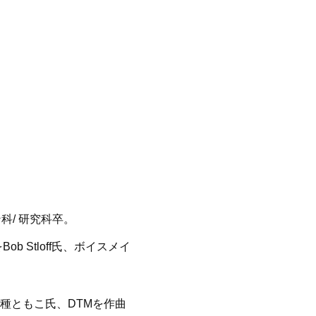
ャン科/ 研究科卒。
b Stloff氏、ボイスメイ
種ともこ氏、DTMを作曲