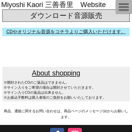
Miyoshi Kaori 三善香里 Website
T
o
ダウンロード音源販売
g
g
l
e
CDやオリジナル音源をコチラよりご購入いただけます。
n
a
v
i
g
a
t
i
o
About shopping
n
※開封されたCDのご返品はできません。
※サイン入りをご希望の場合は開封させていただきます。
※サイン入りCDの返品は出来ません。
※お振込手数料は購入者様のご負担をお願いいたしております。
商品、通販に関するお問い合わせは、商品ページのメッセージ✉️からお願いし
ます。